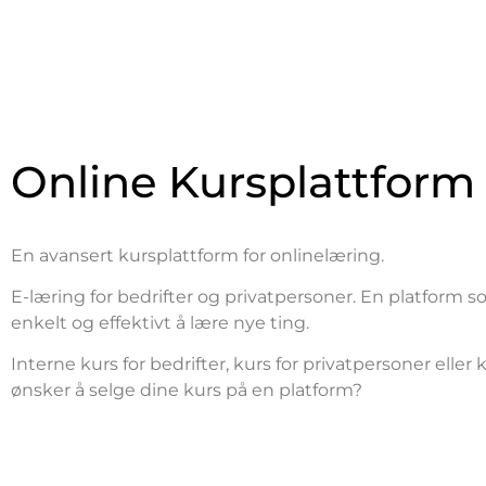
Online Kursplattform
En avansert kursplattform for onlinelæring.
E-læring for bedrifter og privatpersoner. En platform s
enkelt og effektivt å lære nye ting.
Interne kurs for bedrifter, kurs for privatpersoner eller
ønsker å selge dine kurs på en platform?